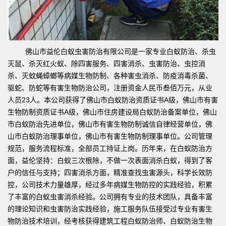
佛山市益伦白蚁虫害防治有限公司是一家专业白蚁防治、杀虫
灭鼠、杀灭红火蚁、除四害服务、四害消杀、虫害防治、虫控消
杀、灭蚊蝇蟑螂等病媒生物防制、各种害虫消杀、防疫消毒杀菌、
驱蛇、防蛇等有害生物防治公司，注册资金人民币叁佰万元，从业
人员23人。本公司获得了佛山市白蚁防治资质证书A级，佛山市有害
生物防制资质证书A级，佛山市住房建设局白蚁防治备案单位，佛山
市白蚁防治先进单位，佛山市有害生物防制诚信自律经营单位，佛
山市白蚁防治理事单位，佛山市有害生物防制理事单位。公司管理
规范，服务流程标准，全部员工持证上岗。历年来，在白蚁防治方
面，益伦坚持：白蚁三次根除，不做一次表面消杀白蚁，得到了客
户的信任与支持；四害消杀方面，精准查找虫害源头，科学长效防
控，公司技术力量雄厚，经过多年病媒生物防控的实践经验，积累
了丰富的白蚁虫害消杀经验。公司拥有专业的技术团队，具备丰富
的理论知识和虫害防治实践经验，施工服务队伍接受过专业有害生
物防治技术培训，经考核获得建筑工程白蚁防治师、白蚁防治生物