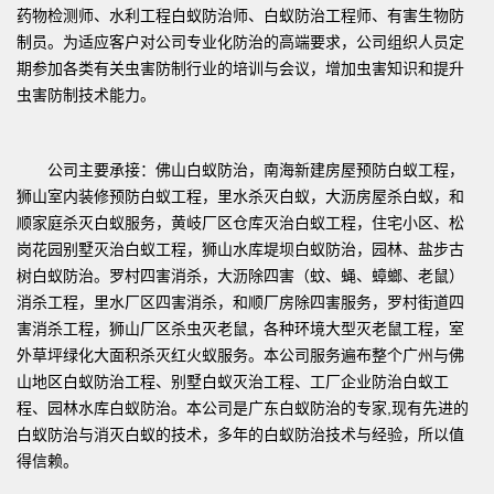
药物检测师、水利工程白蚁防治师、白蚁防治工程师、有害生物防
制员。为适应客户对公司专业化防治的高端要求，公司组织人员定
期参加各类有关虫害防制行业的培训与会议，增加虫害知识和提升
虫害防制技术能力。
公司主要承接：佛山白蚁防治，南海新建房屋预防白蚁工程，
狮山室内装修预防白蚁工程，里水杀灭白蚁，大沥房屋杀白蚁，和
顺家庭杀灭白蚁服务，黄岐厂区仓库灭治白蚁工程，住宅小区、松
岗花园别墅灭治白蚁工程，狮山水库堤坝白蚁防治，园林、盐步古
树白蚁防治。罗村四害消杀，大沥除四害（蚊、蝇、蟑螂、老鼠）
消杀工程，里水厂区四害消杀，和顺厂房除四害服务，罗村街道四
害消杀工程，狮山厂区杀虫灭老鼠，各种环境大型灭老鼠工程，室
外草坪绿化大面积杀灭红火蚁服务。本公司服务遍布整个广州与佛
山地区白蚁防治工程、别墅白蚁灭治工程、工厂企业防治白蚁工
程、园林水库白蚁防治。本公司是广东白蚁防治的专家,现有先进的
白蚁防治与消灭白蚁的技术，多年的白蚁防治技术与经验，所以值
得信赖。