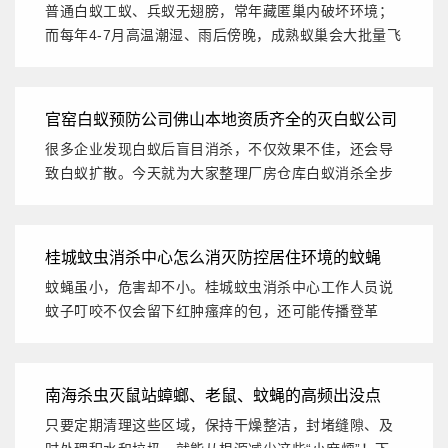
普通白蚁工蚁、兵蚁无翅膀，常年藏匿巢内破坏环境；
施
而每年4-7月高温潮湿、雨后傍晚，成熟蚁巢会大批量飞
出飞白蚁，凭...
官窑白蚁预防公司佛山本地资质齐全的灭白蚁公司
很多企业发现白蚁后盲目消杀，不仅效果不佳，还会导
有哪些推荐
致白蚁扩散。今天就为大家整理厂房仓库白蚁消杀全步
骤，同时推荐佛山...
桂城蚊虫消杀中心怎么消灭防控居住环境的蚊蝇
蚊蝇虽小，危害却不小。桂城蚊虫消杀中心工作人员说
蚊子叮咬不仅会留下红肿瘙痒的包，还可能传播登革
热、疟疾等病菌；苍...
南海杀虫灭鼠站蟑螂、老鼠、蚊蝇的高频出没点
只要定期清理这些区域，保持干燥整洁，封堵缝隙、及